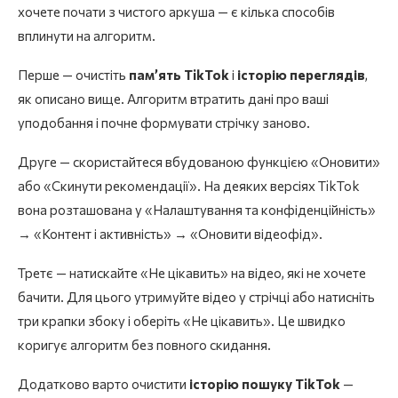
хочете почати з чистого аркуша — є кілька способів
вплинути на алгоритм.
Перше — очистіть
пам’ять TikTok
і
історію переглядів
,
як описано вище. Алгоритм втратить дані про ваші
уподобання і почне формувати стрічку заново.
Друге — скористайтеся вбудованою функцією «Оновити»
або «Скинути рекомендації». На деяких версіях TikTok
вона розташована у «Налаштування та конфіденційність»
→ «Контент і активність» → «Оновити відеофід».
Третє — натискайте «Не цікавить» на відео, які не хочете
бачити. Для цього утримуйте відео у стрічці або натисніть
три крапки збоку і оберіть «Не цікавить». Це швидко
коригує алгоритм без повного скидання.
Додатково варто очистити
історію пошуку TikTok
—