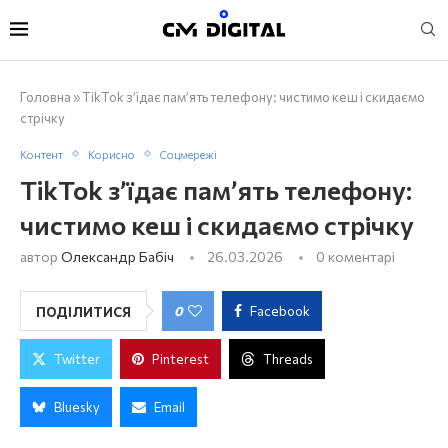
Головна
»
TikTok з’їдає пам’ять телефону: чистимо кеш і скидаємо
стрічку
Контент
Корисно
Соцмережі
TikTok з’їдає пам’ять телефону:
чистимо кеш і скидаємо стрічку
автор
Олександр Бабіч
26.03.2026
0 коментарі
0
Facebook
ПОДІЛИТИСЯ
Twitter
Pinterest
Threads
Bluesky
Email