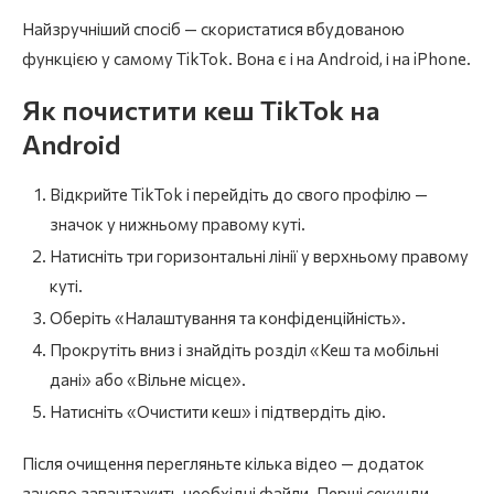
Найзручніший спосіб — скористатися вбудованою
функцією у самому TikTok. Вона є і на Android, і на iPhone.
Як почистити кеш TikTok на
Android
Відкрийте TikTok і перейдіть до свого профілю —
значок у нижньому правому куті.
Натисніть три горизонтальні лінії у верхньому правому
куті.
Оберіть «Налаштування та конфіденційність».
Прокрутіть вниз і знайдіть розділ «Кеш та мобільні
дані» або «Вільне місце».
Натисніть «Очистити кеш» і підтвердіть дію.
Після очищення перегляньте кілька відео — додаток
заново завантажить необхідні файли. Перші секунди