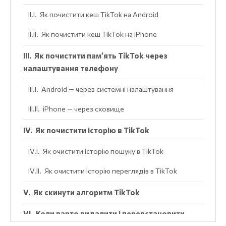
Як почистити кеш TikTok на Android
Як почистити кеш TikTok на iPhone
Як почистити пам’ять TikTok через
налаштування телефону
Android — через системні налаштування
iPhone — через сховище
Як почистити історію в TikTok
Як очистити історію пошуку в TikTok
Як очистити історію переглядів в TikTok
Як скинути алгоритм TikTok
Коли варто видалити і перевстановити
TikTok