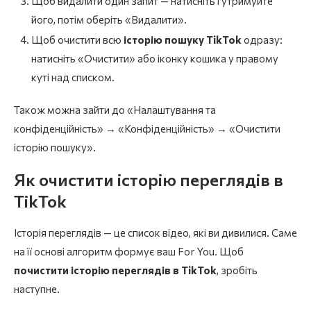
Щоб видалити один запит — натисніть і утримуйте
його, потім оберіть «Видалити».
Щоб очистити всю
історію пошуку TikTok
одразу:
натисніть «Очистити» або іконку кошика у правому
куті над списком.
Також можна зайти до «Налаштування та
конфіденційність» → «Конфіденційність» → «Очистити
історію пошуку».
Як очистити історію переглядів в
TikTok
Історія переглядів — це список відео, які ви дивилися. Саме
на її основі алгоритм формує ваш For You. Щоб
почистити історію переглядів в TikTok
, зробіть
наступне.