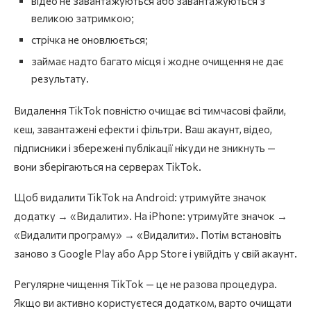
відео не завантажуються або завантажуються з
великою затримкою;
стрічка не оновлюється;
займає надто багато місця і жодне очищення не дає
результату.
Видалення TikTok повністю очищає всі тимчасові файли,
кеш, завантажені ефекти і фільтри. Ваш акаунт, відео,
підписники і збережені публікації нікуди не зникнуть —
вони зберігаються на серверах TikTok.
Щоб видалити TikTok на Android: утримуйте значок
додатку → «Видалити». На iPhone: утримуйте значок →
«Видалити програму» → «Видалити». Потім встановіть
заново з Google Play або App Store і увійдіть у свій акаунт.
Регулярне чищення TikTok — це не разова процедура.
Якщо ви активно користуєтеся додатком, варто очищати