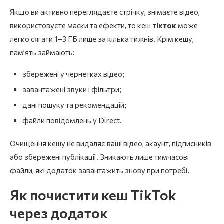
Якщо ви активно переглядаєте стрічку, знімаєте відео,
використовуєте маски та ефекти, то кеш
тікток
може
легко сягати 1–3 ГБ лише за кілька тижнів. Крім кешу,
пам’ять займають:
збережені у чернетках відео;
завантажені звуки і фільтри;
дані пошуку та рекомендацій;
файли повідомлень у Direct.
Очищення кешу не видаляє ваші відео, акаунт, підписників
або збережені публікації. Зникають лише тимчасові
файли, які додаток завантажить знову при потребі.
Як почистити кеш TikTok
через додаток