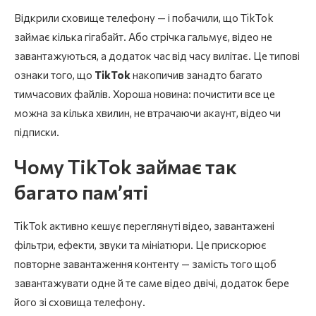
Відкрили сховище телефону — і побачили, що TikTok
займає кілька гігабайт. Або стрічка гальмує, відео не
завантажуються, а додаток час від часу вилітає. Це типові
ознаки того, що
TikTok
накопичив занадто багато
тимчасових файлів. Хороша новина: почистити все це
можна за кілька хвилин, не втрачаючи акаунт, відео чи
підписки.
Чому TikTok займає так
багато пам’яті
TikTok активно кешує переглянуті відео, завантажені
фільтри, ефекти, звуки та мініатюри. Це прискорює
повторне завантаження контенту — замість того щоб
завантажувати одне й те саме відео двічі, додаток бере
його зі сховища телефону.