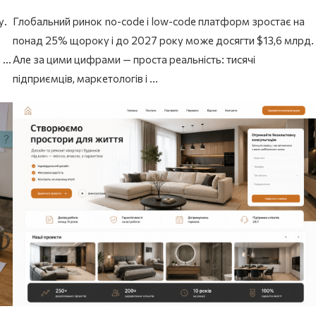
у.
Глобальний ринок no-code і low-code платформ зростає на
понад 25% щороку і до 2027 року може досягти $13,6 млрд.
е …
Але за цими цифрами — проста реальність: тисячі
підприємців, маркетологів і …