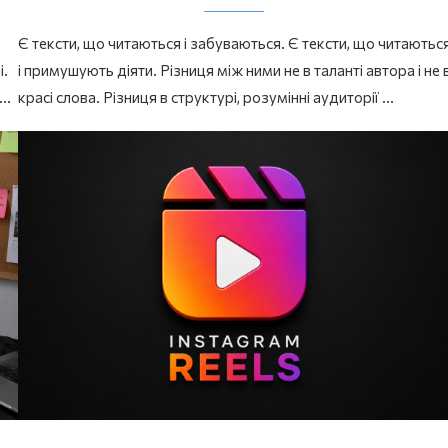
Є тексти, що читаються і забуваються. Є тексти, що читаютьс
і.
і примушують діяти. Різниця між ними не в таланті автора і не 
 …
красі слова. Різниця в структурі, розумінні аудиторії …
Як дізнатися походже
прізвища: безкоштовні о
сервіси 2026
08.01.2026