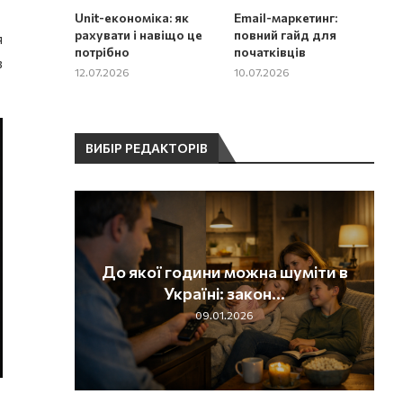
Unit-економіка: як
Email-маркетинг:
рахувати і навіщо це
повний гайд для
я
потрібно
початківців
в
12.07.2026
10.07.2026
ВИБІР РЕДАКТОРІВ
ння
До якої години можна шуміти в
нлайн-
Україні: закон...
09.01.2026