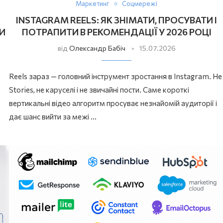
Маркетинг
Соцмережі
INSTAGRAM REELS: ЯК ЗНІМАТИ, ПРОСУВАТИ І
ТИ
ПОТРАПИТИ В РЕКОМЕНДАЦІЇ У 2026 РОЦІ
від
Олександр Бабіч
15.07.2026
Reels зараз — головний інструмент зростання в Instagram. Не
Stories, не каруселі і не звичайні пости. Саме короткі
вертикальні відео алгоритм просуває незнайомій аудиторії і
дає шанс вийти за межі …