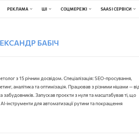
РЕКЛАМА
ШІ
СОЦМЕРЕЖІ
SAAS І СЕРВІСИ
ЕКСАНДР БАБІЧ
толог з 15 річним досвідом. Спеціалізація: SEO-просування,
инг, аналітика та оптимізація. Працював з різними нішами — ві
а забудовників. Запускав проєкти з нуля та масштабував ті, що
AI-інструменти для автоматизації рутини та покращення