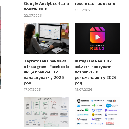
Google Analytics 4 для
тексти що продають
початківців
19.07.2026
22.07.2026
Таргетована реклама
Instagram Reels: як
в Instagram і Facebook:
знімати, просувати і
як це працює і як
потрапити в
налаштувати у 2026
рекомендації у 2026
році
році
17.07.2026
15.07.2026