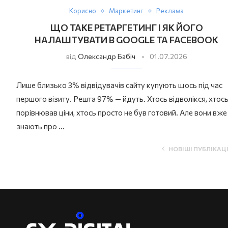
Корисно
Маркетинг
Реклама
ЩО ТАКЕ РЕТАРГЕТИНГ І ЯК ЙОГО
НАЛАШТУВАТИ В GOOGLE ТА FACEBOOK
від
Олександр Бабіч
01.07.2026
Лише близько 3% відвідувачів сайту купують щось під час
першого візиту. Решта 97% — йдуть. Хтось відволікся, хтос
порівнював ціни, хтось просто не був готовий. Але вони вже
знають про …
НОВІШІ ПУБЛІКАЦІ