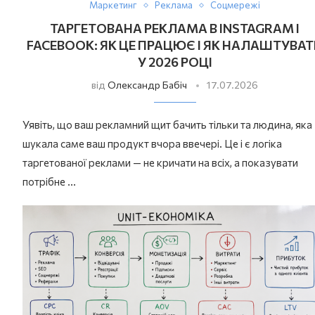
Маркетинг
Реклама
Соцмережі
ТАРГЕТОВАНА РЕКЛАМА В INSTAGRAM І
FACEBOOK: ЯК ЦЕ ПРАЦЮЄ І ЯК НАЛАШТУВА
У 2026 РОЦІ
від
Олександр Бабіч
17.07.2026
Уявіть, що ваш рекламний щит бачить тільки та людина, яка
шукала саме ваш продукт вчора ввечері. Це і є логіка
таргетованої реклами — не кричати на всіх, а показувати
потрібне …