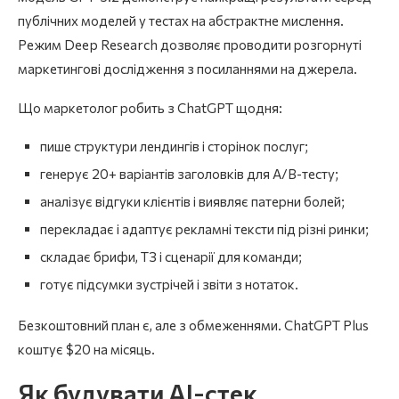
публічних моделей у тестах на абстрактне мислення.
Режим Deep Research дозволяє проводити розгорнуті
маркетингові дослідження з посиланнями на джерела.
Що маркетолог робить з ChatGPT щодня:
пише структури лендингів і сторінок послуг;
генерує 20+ варіантів заголовків для A/B-тесту;
аналізує відгуки клієнтів і виявляє патерни болей;
перекладає і адаптує рекламні тексти під різні ринки;
складає брифи, ТЗ і сценарії для команди;
готує підсумки зустрічей і звіти з нотаток.
Безкоштовний план є, але з обмеженнями. ChatGPT Plus
коштує $20 на місяць.
Як будувати AI-стек