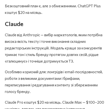
Безкоштовний план є, але з обмеженнями. ChatGPT Plus
коштує $20 на місяць.
Claude
Claude від Anthropic — вибір маркетологів, яким потрібна
висока якість тексту і точне виконання складних
редакторських інструкцій. Модель краще за конкурентів
тримає тон і стиль бренду протягом довгих сесій, рідше
«галюцинує» і точніше дотримується ТЗ.
Особливо корисний для: лонгрідів і email-послідовностей,
роботи з великими документами і брифами,
переписування і редагування контенту зі збереженням
голосу бренду.
Claude Pro коштує $20 на місяць. Claude Max — $100–200
на місяць для тих, хто використовує інструмент