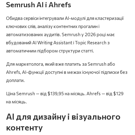
Semrush AI і Ahrefs
Обидва сервіси інтегрували AI-модулі для кластеризації
ключових слів, аналізу контентних прогалин і
автоматизованих аудитів. Semrush у 2026 році має
вбудований AI Writing Assistant і Topic Research з
автоматичним підбором структури статті.
Для маркетолога, який вже платить за Semrush або
Ahrefs, AI-функції доступні в межах існуючої підписки без
доплати.
Ціна Semrush — від $139,95 на місяць. Ahrefs — від $129
на місяць.
AI для дизайну і візуального
контенту