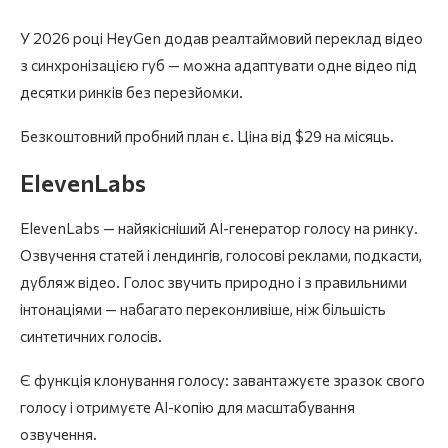
У 2026 році HeyGen додав реалтаймовий переклад відео
з синхронізацією губ — можна адаптувати одне відео під
десятки ринків без перезйомки.
Безкоштовний пробний план є. Ціна від $29 на місяць.
ElevenLabs
ElevenLabs — найякісніший AI-генератор голосу на ринку.
Озвучення статей і лендингів, голосові реклами, подкасти,
дубляж відео. Голос звучить природно і з правильними
інтонаціями — набагато переконливіше, ніж більшість
синтетичних голосів.
Є функція клонування голосу: завантажуєте зразок свого
голосу і отримуєте AI-копію для масштабування
озвучення.