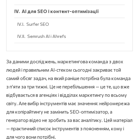
AI для SEO і контент-оптимізації
Surfer SEO
Semrush AI і Ahrefs
AI для дизайну і візуального контенту
За даними досліджень, маркетингова команда з двох
Canva AI Magic Studio
людей і правильним AI-стеком сьогодні закриває той
Midjourney
самий обсяг задач, на який раніше потрібна була команда
з п’яти за три тижні. Це не перебільшення — це те, що вже
Adobe Firefly
відбувається в агенціях і відділах маркетингу по всьому
AI для відео і голосу
світу. Але вибір інструментів має значення: нейромережа
для копірайтингу не замінить SEO-оптимізатор, а
HeyGen
генератор відео не зробить за вас аналітику. Цей матеріал
ElevenLabs
— практичний список інструментів з поясненням, кому і
для чого вони потрібні.
Runway і Sora