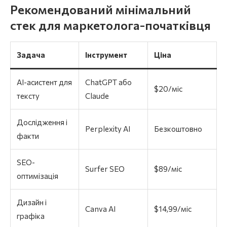
Рекомендований мінімальний
стек для маркетолога-початківця
Задача
Інструмент
Ціна
AI-асистент для
ChatGPT або
$20/міс
тексту
Claude
Дослідження і
Perplexity AI
Безкоштовно
факти
SEO-
Surfer SEO
$89/міс
оптимізація
Дизайн і
Canva AI
$14,99/міс
графіка