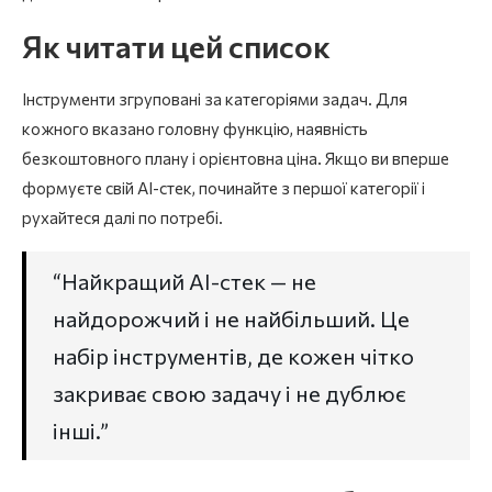
Як читати цей список
AI для аналітики і автоматизації
HubSpot Breeze AI
Інструменти згруповані за категоріями задач. Для
Zapier і Make
кожного вказано головну функцію, наявність
безкоштовного плану і орієнтовна ціна. Якщо ви вперше
Sprout Social
формуєте свій AI-стек, починайте з першої категорії і
Спеціалізовані інструменти
рухайтеся далі по потребі.
Grammarly
“Найкращий AI-стек — не
Loom AI
найдорожчий і не найбільший. Це
Рекомендований мінімальний стек для
набір інструментів, де кожен чітко
маркетолога-початківця
закриває свою задачу і не дублює
Як будувати AI-стек поступово
інші.”