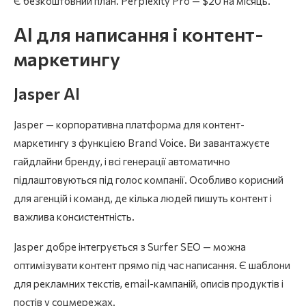
Є безкоштовний план. Perplexity Pro — $20 на місяць.
AI для написання і контент-
маркетингу
Jasper AI
Jasper — корпоративна платформа для контент-
маркетингу з функцією Brand Voice. Ви завантажуєте
гайдлайни бренду, і всі генерації автоматично
підлаштовуються під голос компанії. Особливо корисний
для агенцій і команд, де кілька людей пишуть контент і
важлива консистентність.
Jasper добре інтегрується з Surfer SEO — можна
оптимізувати контент прямо під час написання. Є шаблони
для рекламних текстів, email-кампаній, описів продуктів і
постів у соцмережах.