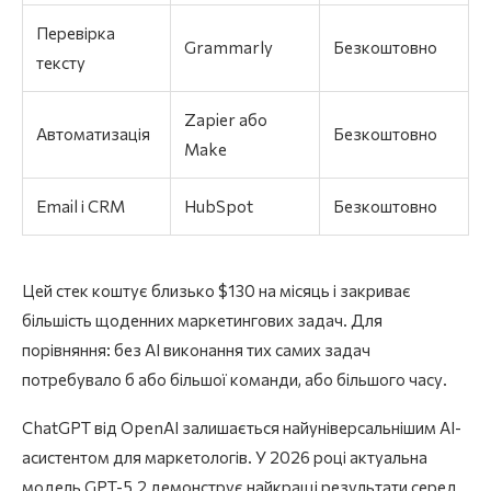
Перевірка
Grammarly
Безкоштовно
тексту
Zapier або
Автоматизація
Безкоштовно
Make
Email і CRM
HubSpot
Безкоштовно
Цей стек коштує близько $130 на місяць і закриває
більшість щоденних маркетингових задач. Для
порівняння: без AI виконання тих самих задач
потребувало б або більшої команди, або більшого часу.
ChatGPT від OpenAI залишається найуніверсальнішим AI-
асистентом для маркетологів. У 2026 році актуальна
модель GPT-5.2 демонструє найкращі результати серед