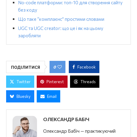
No-code платформи: топ-10 для створення сайту
без коду
Що таке “комплаєнс” простими словами
UGC та UGC creator: що це і як на цьому
заробляти
0
Facebook
ПОДІЛИТИСЯ
Twitter
Pinterest
Threads
Bluesky
Email
ОЛЕКСАНДР БАБІЧ
Олександр Бабіч — практикуючий